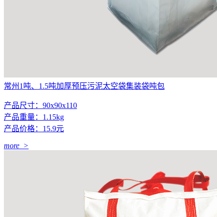
常州1吨、1.5吨加厚预压污泥太空袋集装袋吨包
产品尺寸：90x90x110
产品重量：1.15kg
产品价格：15.9元
more >