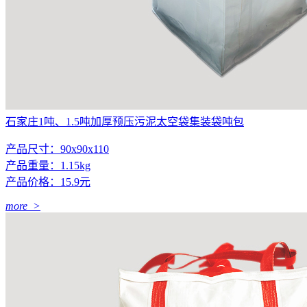
石家庄1吨、1.5吨加厚预压污泥太空袋集装袋吨包
产品尺寸：90x90x110
产品重量：1.15kg
产品价格：15.9元
more >