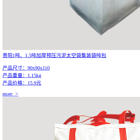
贵阳1吨、1.5吨加厚预压污泥太空袋集装袋吨包
产品尺寸：90x90x110
产品重量：1.15kg
产品价格：15.9元
more >